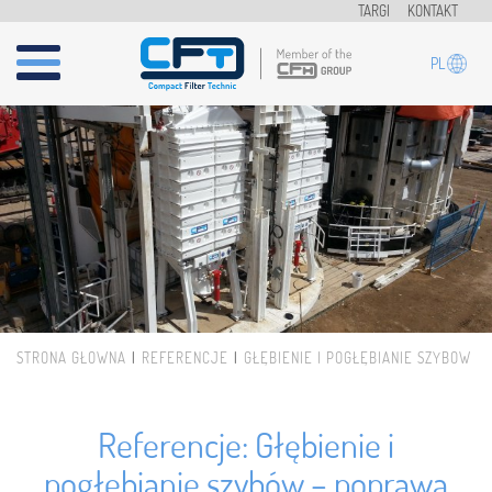
Przejdź do treści
TARGI
KONTAKT
PL
STRONA GŁÓWNA
REFERENCJE
GŁĘBIENIE I POGŁĘBIANIE SZYBÓW
Jesteś tutaj
Referencje: Głębienie i
pogłębianie szybów – poprawa