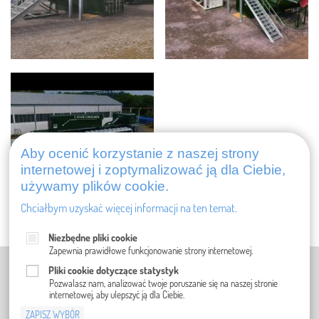
Aby ocenić korzystanie z naszej strony
internetowej i zoptymalizować ją dla Ciebie,
używamy plików cookie.
Chciałbym uzyskać więcej informacji na ten temat.
Niezbędne pliki cookie
Zapewnia prawidłowe funkcjonowanie strony internetowej.
IMPRESSUM (W JĘZYKU NIEMIECKIM)
Pliki cookie dotyczące statystyk
POLITYKA PRYWATNOŚCI (W JĘZYKU
Pozwalasz nam, analizować twoje poruszanie się na naszej stronie
internetowej, aby ulepszyć ją dla Ciebie.
NIEMIECKIM)
ZAPISZ WYBÓR
OGÓLNE WARUNKI SPRZEDAŻY