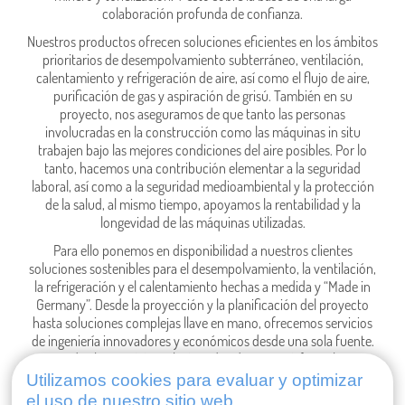
colaboración profunda de confianza.
Nuestros productos ofrecen soluciones eficientes en los ámbitos
prioritarios de desempolvamiento subterráneo, ventilación,
calentamiento y refrigeración de aire, así como el flujo de aire,
purificación de gas y aspiración de grisú. También en su
proyecto, nos aseguramos de que tanto las personas
involucradas en la construcción como las máquinas in situ
trabajen bajo las mejores condiciones del aire posibles. Por lo
tanto, hacemos una contribución elementar a la seguridad
laboral, así como a la seguridad medioambiental y la protección
de la salud, al mismo tiempo, apoyamos la rentabilidad y la
longevidad de las máquinas utilizadas.
Para ello ponemos en disponibilidad a nuestros clientes
soluciones sostenibles para el desempolvamiento, la ventilación,
la refrigeración y el calentamiento hechas a medida y “Made in
Germany”. Desde la proyección y la planificación del proyecto
hasta soluciones complejas llave en mano, ofrecemos servicios
de ingeniería innovadores y económicos desde una sola fuente.
Todos los servicios relacionados de CFT satisfacen las
necesidades más altas. Tanto si se trata de la fase de montaje o la
Utilizamos cookies para evaluar y optimizar
puesta en marcha, durante el mantenimiento periódico de las
el uso de nuestro sitio web.