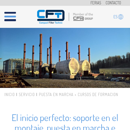
Pasar al contenido principal
FERIAS
CONTACTO
ES
INICIO
SERVICIO
PUESTA EN MARCHA + CURSOS DE FORMACIÓN
Usted está aquí
El inicio perfecto: soporte en el
montaje, puesta en marcha e