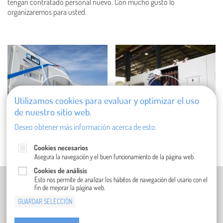
tengan contratado personal nuevo. Con mucho gusto lo
organizaremos para usted.
Utilizamos cookies para evaluar y optimizar el uso
de nuestro sitio web.
Deseo obtener más información acerca de esto.
Cookies necesarios
Asegura la navegación y el buen funcionamiento de la página web.
Cookies de análisis
PIE DE IMPRENTA (EN ALEMÁN)
Esto nos permite de analizar los hábitos de navegación del usario con el
fin de mejorar la página web.
POLÍTICA DE PRIVACIDAD (EN INGLÉS)
GUARDAR SELECCIÓN
CONDICIONES GENERALES
COMPLIANCE
CONTACTO