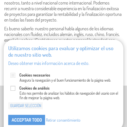
nosotros, tanto a nivel nacional como internacional. Podemos
recurrir a nuestra considerable experiencia en la finalización exitosa
de proyectos para garantizar la rentabilidad y la finalización oportuna
en todas las fases del proyecto.
Es bueno saberlo: nuestro personal habla algunos de los idiomas
nacionales con fluidez, incluidos alemán, inglés, ruso, chino, francés,
español y polaco. ¡Contáctenos, nuestro personal le atenderá con
mucho gusto!
Utilizamos cookies para evaluar y optimizar el uso
de nuestro sitio web.
Para consultas en países en los que no se nombra a ninguna persona
de contacto del país, comuníquese con la oficina
central de CFT
.
Deseo obtener más información acerca de esto.
Cookies necesarios
Asegura la navegación y el buen funcionamiento de la página web.
Cookies de análisis
PIE DE IMPRENTA (EN ALEMÁN)
Esto nos permite de analizar los hábitos de navegación del usario con el
fin de mejorar la página web.
POLÍTICA DE PRIVACIDAD (EN INGLÉS)
GUARDAR SELECCIÓN
CONDICIONES GENERALES
COMPLIANCE
CONTACTO
ACCEPTAR TODO
Retirar consentimiento