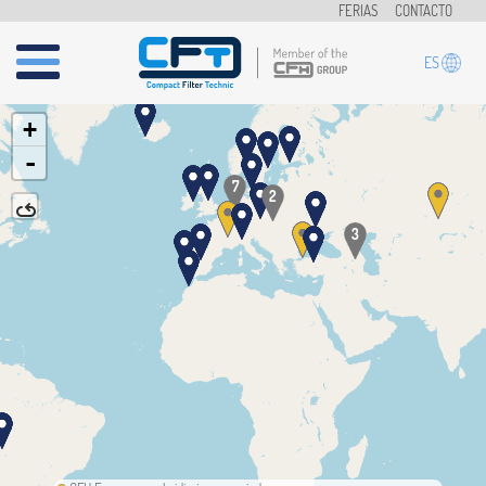
Pasar al contenido principal
FERIAS
CONTACTO
ES
+
-
7
2
3