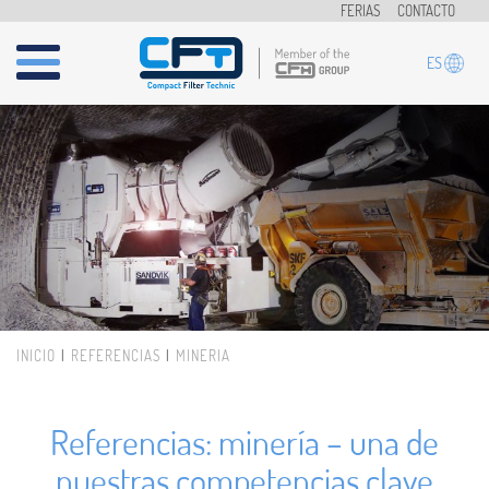
Pasar al contenido principal
FERIAS
CONTACTO
ES
INICIO
REFERENCIAS
MINERÍA
Usted está aquí
Referencias: minería – una de
nuestras competencias clave