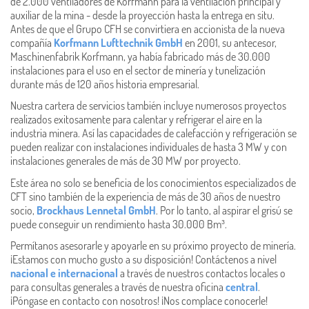
de 2.000 ventiladores de Korfmann para la ventilación principal y
auxiliar de la mina - desde la proyección hasta la entrega en situ.
Antes de que el Grupo CFH se convirtiera en accionista de la nueva
compañía
Korfmann Lufttechnik GmbH
en 2001, su antecesor,
Maschinenfabrik Korfmann, ya había fabricado más de 30.000
instalaciones para el uso en el sector de minería y tunelización
durante más de 120 años historia empresarial.
Nuestra cartera de servicios también incluye numerosos proyectos
realizados exitosamente para calentar y refrigerar el aire en la
industria minera. Así las capacidades de calefacción y refrigeración se
pueden realizar con instalaciones individuales de hasta 3 MW y con
instalaciones generales de más de 30 MW por proyecto.
Este área no solo se beneficia de los conocimientos especializados de
CFT sino también de la experiencia de más de 30 años de nuestro
socio,
Brockhaus Lennetal GmbH
. Por lo tanto, al aspirar el grisú se
puede conseguir un rendimiento hasta 30.000 Bm³.
Permítanos asesorarle y apoyarle en su próximo proyecto de minería.
¡Estamos con mucho gusto a su disposición! Contáctenos a nivel
nacional e internacional
a través de nuestros contactos locales o
para consultas generales a través de nuestra oficina
central
.
¡Póngase en contacto con nosotros! ¡Nos complace conocerle!