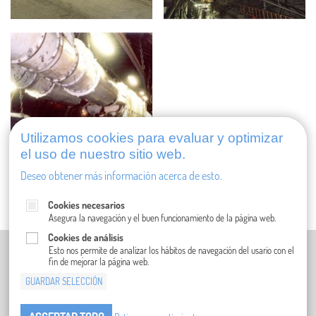
Utilizamos cookies para evaluar y optimizar
el uso de nuestro sitio web.
Deseo obtener más información acerca de esto.
Cookies necesarios
Asegura la navegación y el buen funcionamiento de la página web.
Cookies de análisis
PIE DE IMPRENTA (EN ALEMÁN)
Esto nos permite de analizar los hábitos de navegación del usario con el
fin de mejorar la página web.
POLÍTICA DE PRIVACIDAD (EN INGLÉS)
GUARDAR SELECCIÓN
CONDICIONES GENERALES
COMPLIANCE
CONTACTO