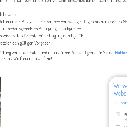
eln im Bahnbereich des Fernverkehrs einschließlich der Schnellfahrstrec
ch bewettert.
etreuen der Anlagen in Zeiträumen von wenigen Tagen bis zu mehreren Mo
 zur bedarfsgerechten Auslegung zurückgreifen.
 wird mittels Datenfernübertragung durchgeführt.
tzlich den gültigen Vorgaben.
üftung von uns beraten und unterstützen. Wir sind gerne für Sie da!
Nation
Sie uns. Wir freuen uns auf Sie!
Wir v
Webse
Ich möc
N
S