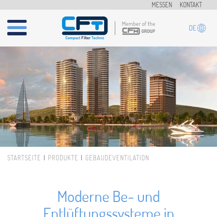
Direkt zum Inhalt
MESSEN
KONTAKT
DE
STARTSEITE
PRODUKTE
GEBÄUDEVENTILATION
Sie sind hier
Moderne Be- und
Entlüftungssysteme in