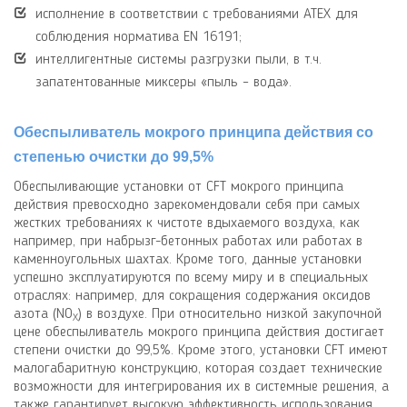
исполнение в соответствии с требованиями АТЕХ для
соблюдения норматива
EN
16191;
интеллигентные системы разгрузки пыли, в т.ч.
запатентованные миксеры «пыль – вода».
Обеспыливатель мокрого принципа действия со
степенью очистки до 99,5%
Обеспыливающие установки от
CFT
мокрого принципа
действия превосходно зарекомендовали себя при самых
жестких требованиях к чистоте вдыхаемого воздуха, как
например, при набрызг-бетонных работах или работах в
каменноугольных шахтах. Кроме того, данные установки
успешно эксплуатируются по всему миру и в специальных
отраслях: например, для сокращения содержания оксидов
азота (
NO
) в воздухе. При относительно низкой закупочной
X
цене обеспыливатель мокрого принципа действия достигает
степени очистки до 99,5%. Кроме этого, установки
CFT
имеют
малогабаритную конструкцию, которая создает технические
возможности для интегрирования их в системные решения, а
также гарантирует высокую эффективность использования