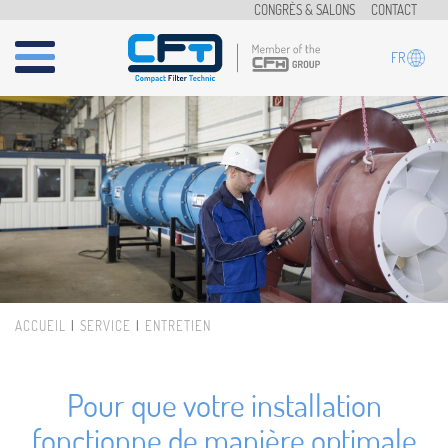
Aller au contenu principal
CONGRÈS & SALONS
CONTACT
FR
ACCUEIL
SERVICE
ENTRETIEN
Vous êtes ici
Pour que votre installation
fonctionne de manière optimale